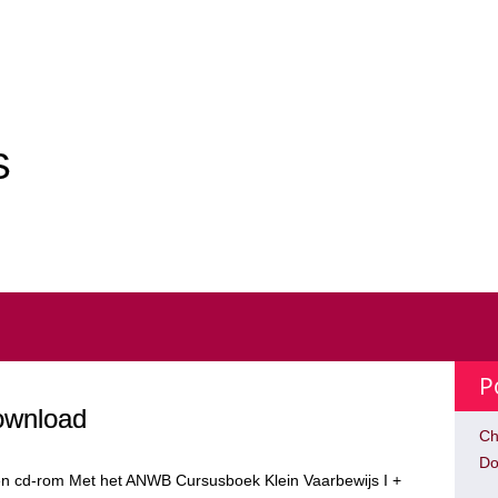
N
S
P
ownload
Ch
Do
en cd-rom Met het ANWB Cursusboek Klein Vaarbewijs I +