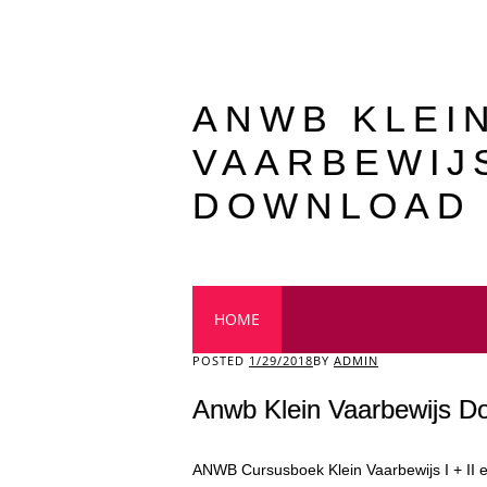
ANWB KLEI
VAARBEWIJ
DOWNLOAD
Main menu
HOME
POSTED
1/29/2018
BY
ADMIN
Anwb Klein Vaarbewijs D
ANWB Cursusboek Klein Vaarbewijs I + II 