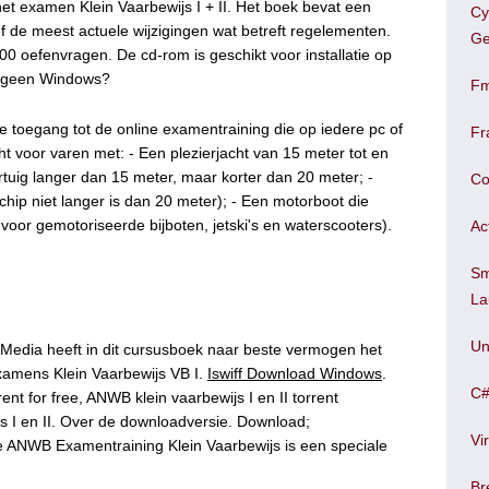
het examen Klein Vaarbewijs I + II. Het boek bevat een
Cy
ief de meest actuele wijzigingen wat betreft regelementen.
Ge
 oefenvragen. De cd-rom is geschikt voor installatie op
e geen Windows?
Fm
je toegang tot de online examentraining die op iedere pc of
Fr
cht voor varen met: - Een plezierjacht van 15 meter tot en
tuig langer dan 15 meter, maar korter dan 20 meter; -
Co
chip niet langer is dan 20 meter); - Een motorboot die
voor gemotoriseerde bijboten, jetski's en waterscooters).
Ac
Sm
La
Un
Media heeft in dit cursusboek naar beste vermogen het
examens Klein Vaarbewijs VB I.
Iswiff Download Windows
.
C#
nt for free, ANWB klein vaarbewijs I en II torrent
 I en II. Over de downloadversie. Download;
Vi
 ANWB Examentraining Klein Vaarbewijs is een speciale
Br